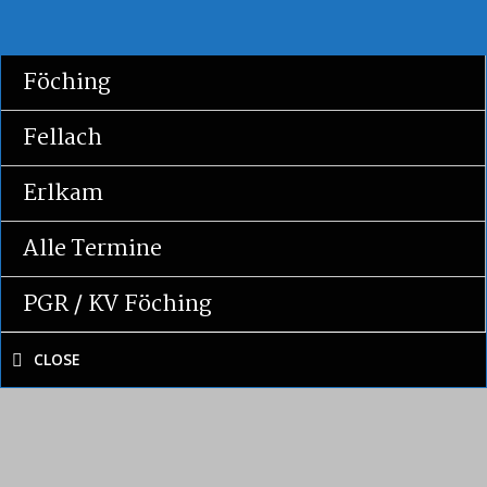
Zum
Inhalt
Föching
springen
Fellach
Erlkam
Alle Termine
PGR / KV Föching
CLOSE