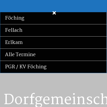
Zum
Inhalt
Föching
springen
Fellach
Erlkam
Alle Termine
PGR / KV Föching
Dorfgemeinsch