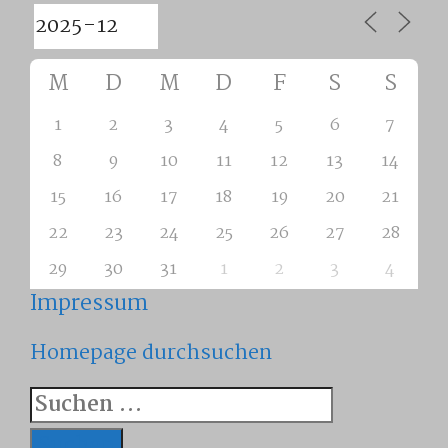
M
D
M
D
F
S
S
1
2
3
4
5
6
7
8
9
10
11
12
13
14
15
16
17
18
19
20
21
22
23
24
25
26
27
28
29
30
31
1
2
3
4
Impressum
Homepage durchsuchen
Suchen
nach: